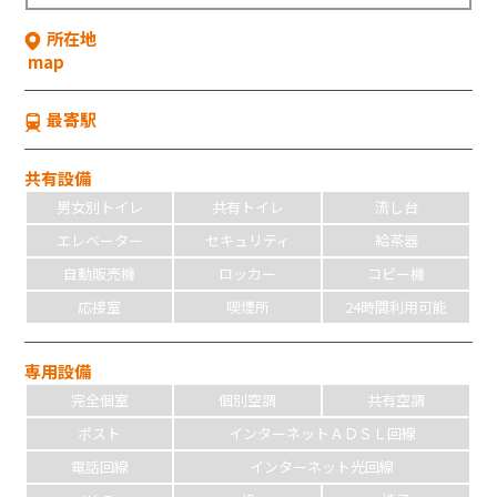
所在地
map
最寄駅
共有設備
男女別トイレ
共有トイレ
流し台
エレベーター
セキュリティ
給茶器
自動販売機
ロッカー
コピー機
応接室
喫煙所
24時間利用可能
専用設備
完全個室
個別空調
共有空調
ポスト
インターネットＡＤＳＬ回線
電話回線
インターネット光回線